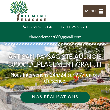
MENU
03 59 28 53 43
06 11 25 25 73
claudeclement080@gmail.com
ARTISAN PAYSAGISTE AULNOIS
88300 DÉPLACEMENT GRATUIT
Nous intervenons 24h/24 sur 7j/7 en cas
d'urgence.
NOS RÉALISATIONS