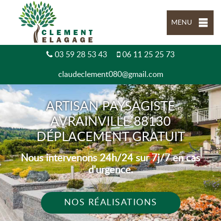
MENU
03 59 28 53 43
06 11 25 25 73
claudeclement080@gmail.com
ARTISAN PAYSAGISTE
AVRAINVILLE 88130
DÉPLACEMENT GRATUIT
Nous intervenons 24h/24 sur 7j/7 en cas
d'urgence.
NOS RÉALISATIONS