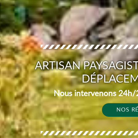
ARTISAN PAYSAGIS
DÉPLACEM
Nous intervenons 24h/2
NOS R