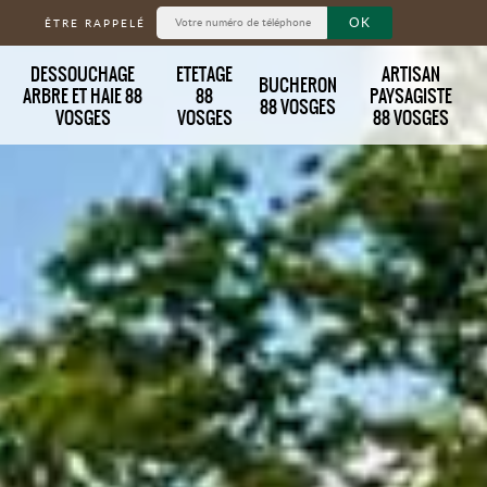
ÊTRE RAPPELÉ
DESSOUCHAGE
ETETAGE
ARTISAN
BUCHERON
ARBRE ET HAIE 88
88
PAYSAGISTE
88 VOSGES
VOSGES
VOSGES
88 VOSGES