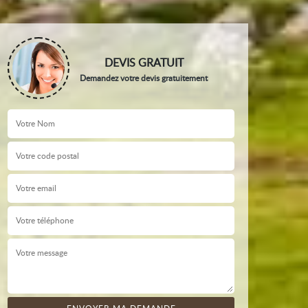
DEVIS GRATUIT
Demandez votre devis gratuitement