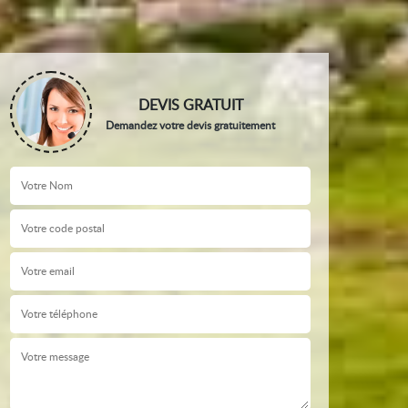
DEVIS GRATUIT
Demandez votre devis gratuitement