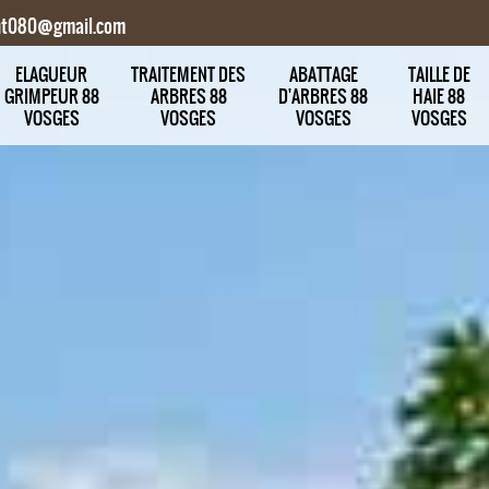
nt080@gmail.com
ELAGUEUR
TRAITEMENT DES
ABATTAGE
TAILLE DE
GRIMPEUR 88
ARBRES 88
D'ARBRES 88
HAIE 88
VOSGES
VOSGES
VOSGES
VOSGES