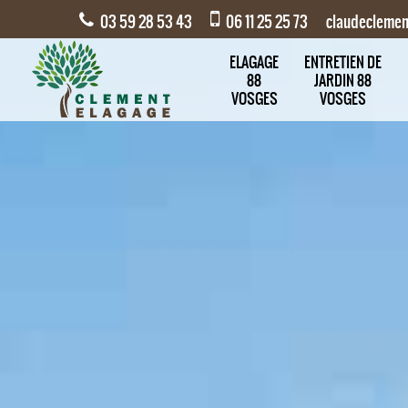
03 59 28 53 43
06 11 25 25 73
claudecleme
ELAGAGE
ENTRETIEN DE
88
JARDIN 88
VOSGES
VOSGES