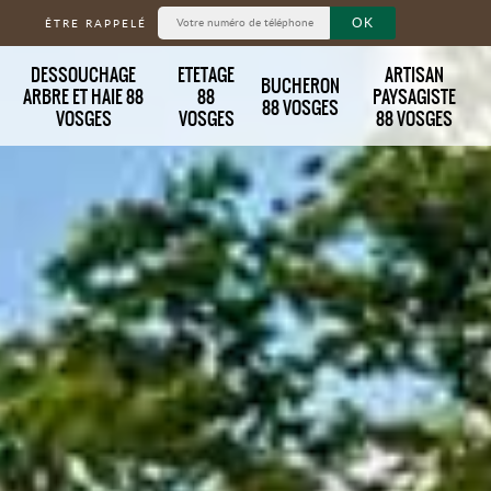
ÊTRE RAPPELÉ
DESSOUCHAGE
ETETAGE
ARTISAN
BUCHERON
ARBRE ET HAIE 88
88
PAYSAGISTE
88 VOSGES
VOSGES
VOSGES
88 VOSGES