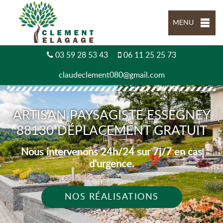
MENU
03 59 28 53 43
06 11 25 25 73
claudeclement080@gmail.com
ARTISAN PAYSAGISTE ESSEGNEY
88130 DÉPLACEMENT GRATUIT
Nous intervenons 24h/24 sur 7j/7 en cas
d'urgence.
NOS RÉALISATIONS