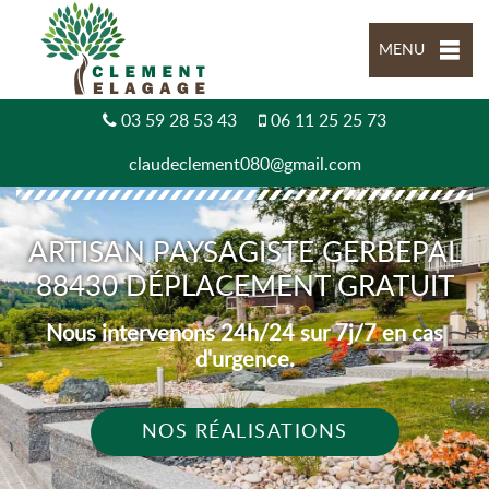
MENU
03 59 28 53 43
06 11 25 25 73
claudeclement080@gmail.com
ARTISAN PAYSAGISTE GERBEPAL
88430 DÉPLACEMENT GRATUIT
Nous intervenons 24h/24 sur 7j/7 en cas
d'urgence.
NOS RÉALISATIONS