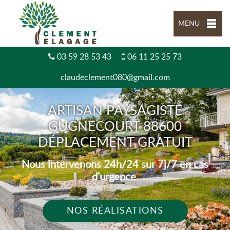
MENU
03 59 28 53 43
06 11 25 25 73
claudeclement080@gmail.com
ARTISAN PAYSAGISTE
GUGNECOURT 88600
DÉPLACEMENT GRATUIT
Nous intervenons 24h/24 sur 7j/7 en cas
d'urgence.
NOS RÉALISATIONS