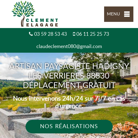
MENU
03 59 28 53 43
06 11 25 25 73
claudeclement080@gmail.com
ARTISAN PAYSAGISTE HADIGNY
LES VERRIERES 88330
DÉPLACEMENT GRATUIT
Nous intervenons 24h/24 sur 7j/7 en cas
d'urgence.
NOS RÉALISATIONS