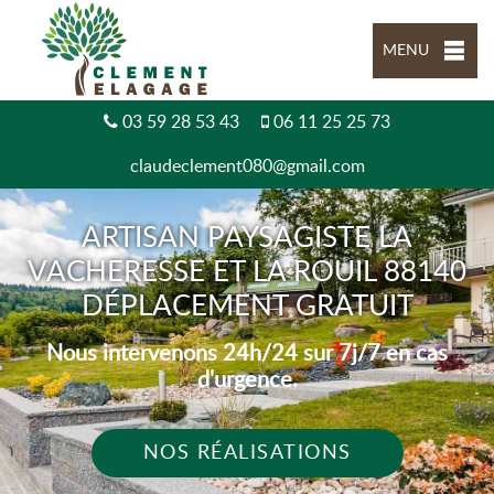
MENU
03 59 28 53 43
06 11 25 25 73
claudeclement080@gmail.com
ARTISAN PAYSAGISTE LA
VACHERESSE ET LA ROUIL 88140
DÉPLACEMENT GRATUIT
Nous intervenons 24h/24 sur 7j/7 en cas
d'urgence.
NOS RÉALISATIONS