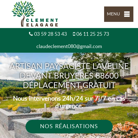
MENU
03 59 28 53 43
06 11 25 25 73
claudeclement080@gmail.com
ARTISAN PAYSAGISTE LAVELINE
DEVANT BRUYERES 88600
DÉPLACEMENT GRATUIT
Nous intervenons 24h/24 sur 7j/7 en cas
d'urgence.
NOS RÉALISATIONS