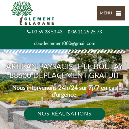
MENU
03 59 28 53 43
06 11 25 25 73
claudeclement080@gmail.com
ARTISAN PAYSAGISTE LE BOULAY
88600 DÉPLACEMENT GRATUIT
Nous intervenons 24h/24 sur 7j/7 en cas
d'urgence.
NOS RÉALISATIONS