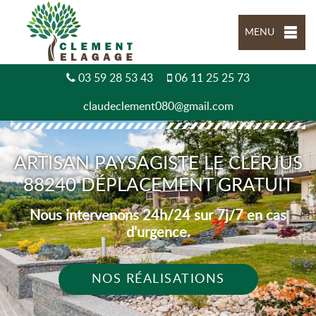
MENU
03 59 28 53 43
06 11 25 25 73
claudeclement080@gmail.com
ARTISAN PAYSAGISTE LE CLERJUS
88240 DÉPLACEMENT GRATUIT
Nous intervenons 24h/24 sur 7j/7 en cas
d'urgence.
NOS RÉALISATIONS