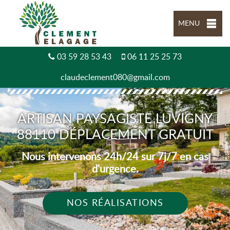
MENU
03 59 28 53 43
06 11 25 25 73
claudeclement080@gmail.com
ARTISAN PAYSAGISTE LUVIGNY
88110 DÉPLACEMENT GRATUIT
Nous intervenons 24h/24 sur 7j/7 en cas
d'urgence.
NOS RÉALISATIONS