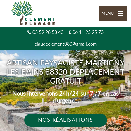
MENU
03 59 28 53 43
06 11 25 25 73
claudeclement080@gmail.com
ARTISAN PAYSAGISTE MARTIGNY
LES BAINS 88320 DÉPLACEMENT
GRATUIT
Nous intervenons 24h/24 sur 7j/7 en cas
d'urgence.
NOS RÉALISATIONS