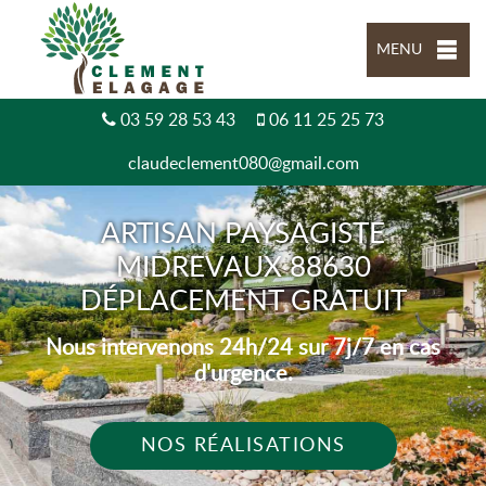
MENU
03 59 28 53 43
06 11 25 25 73
claudeclement080@gmail.com
ARTISAN PAYSAGISTE
MIDREVAUX 88630
DÉPLACEMENT GRATUIT
Nous intervenons 24h/24 sur 7j/7 en cas
d'urgence.
NOS RÉALISATIONS