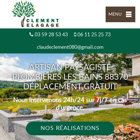
MENU
03 59 28 53 43
06 11 25 25 73
claudeclement080@gmail.com
ARTISAN PAYSAGISTE
PLOMBIERES LES BAINS 88370
DÉPLACEMENT GRATUIT
Nous intervenons 24h/24 sur 7j/7 en cas
d'urgence.
NOS RÉALISATIONS