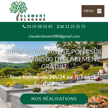
MENU
03 59 28 53 43
06 11 25 25 73
claudeclement080@gmail.com
ARTISAN PAYSAGISTE PONT SUR
MADON 88500 DÉPLACEMENT
GRATUIT
Nous intervenons 24h/24 sur 7j/7 en cas
d'urgence.
NOS RÉALISATIONS