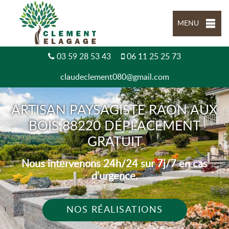
MENU
03 59 28 53 43
06 11 25 25 73
claudeclement080@gmail.com
ARTISAN PAYSAGISTE RAON AUX
BOIS 88220 DÉPLACEMENT
GRATUIT
Nous intervenons 24h/24 sur 7j/7 en cas
d'urgence.
NOS RÉALISATIONS