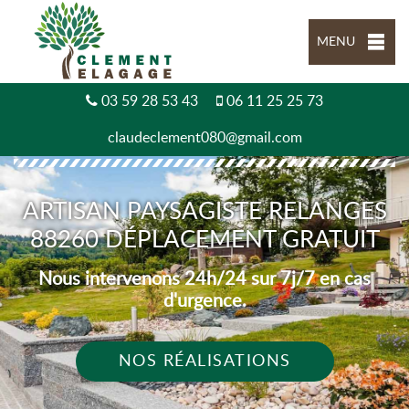
MENU
03 59 28 53 43
06 11 25 25 73
claudeclement080@gmail.com
ARTISAN PAYSAGISTE RELANGES
88260 DÉPLACEMENT GRATUIT
Nous intervenons 24h/24 sur 7j/7 en cas
d'urgence.
NOS RÉALISATIONS