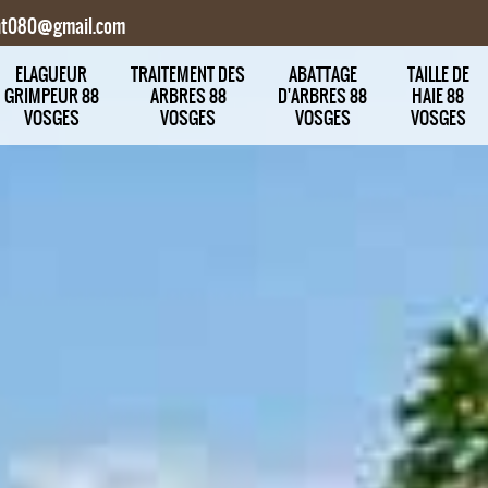
nt080@gmail.com
ELAGUEUR
TRAITEMENT DES
ABATTAGE
TAILLE DE
GRIMPEUR 88
ARBRES 88
D'ARBRES 88
HAIE 88
VOSGES
VOSGES
VOSGES
VOSGES