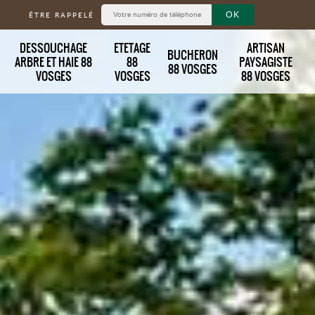
ÊTRE RAPPELÉ
DESSOUCHAGE
ETETAGE
ARTISAN
BUCHERON
ARBRE ET HAIE 88
88
PAYSAGISTE
88 VOSGES
VOSGES
VOSGES
88 VOSGES