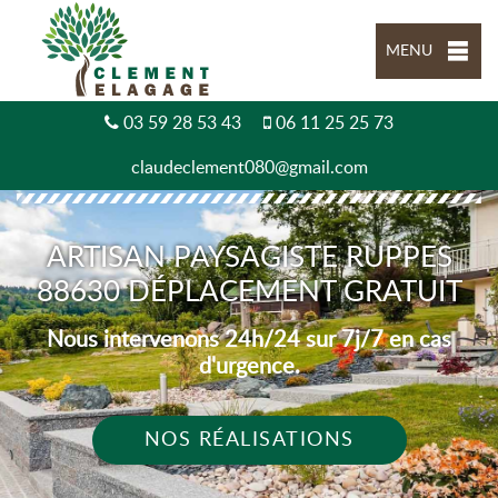
MENU
03 59 28 53 43
06 11 25 25 73
claudeclement080@gmail.com
ARTISAN PAYSAGISTE RUPPES
88630 DÉPLACEMENT GRATUIT
Nous intervenons 24h/24 sur 7j/7 en cas
d'urgence.
NOS RÉALISATIONS