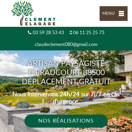
MENU
03 59 28 53 43
06 11 25 25 73
claudeclement080@gmail.com
ARTISAN PAYSAGISTE
THIRAUCOURT 88500
DÉPLACEMENT GRATUIT
Nous intervenons 24h/24 sur 7j/7 en cas
d'urgence.
NOS RÉALISATIONS