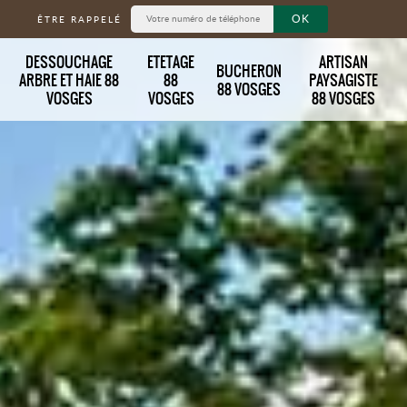
ÊTRE RAPPELÉ
DESSOUCHAGE
ETETAGE
ARTISAN
BUCHERON
ARBRE ET HAIE 88
88
PAYSAGISTE
88 VOSGES
VOSGES
VOSGES
88 VOSGES