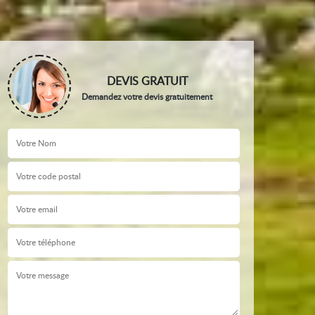
DEVIS GRATUIT
Demandez votre devis gratuitement