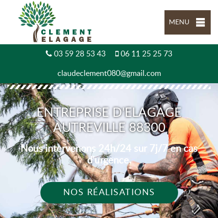
MENU
03 59 28 53 43
06 11 25 25 73
claudeclement080@gmail.com
ENTREPRISE D'ELAGAGE
AUTREVILLE 88300
Nous intervenons 24h/24 sur 7j/7 en cas
d'urgence.
NOS RÉALISATIONS