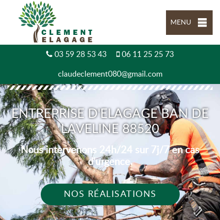
MENU
03 59 28 53 43
06 11 25 25 73
claudeclement080@gmail.com
ENTREPRISE D'ELAGAGE BAN DE
LAVELINE 88520
Nous intervenons 24h/24 sur 7j/7 en cas
d'urgence.
NOS RÉALISATIONS