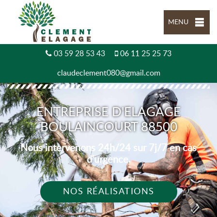
MENU
03 59 28 53 43
06 11 25 25 73
claudeclement080@gmail.com
ENTREPRISE D'ELAGAGE
BOULAINCOURT 88500
Nous intervenons 24h/24 sur 7j/7 en cas
d'urgence.
NOS RÉALISATIONS