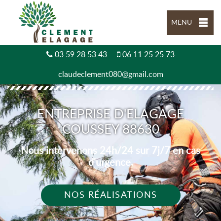
MENU
03 59 28 53 43
06 11 25 25 73
claudeclement080@gmail.com
ENTREPRISE D'ELAGAGE
COUSSEY 88630
Nous intervenons 24h/24 sur 7j/7 en cas
d'urgence.
NOS RÉALISATIONS