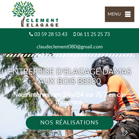
MENU
03 59 28 53 43
06 11 25 25 73
claudeclement080@gmail.com
ENTREPRISE D'ELAGAGE DAMAS
AUX BOIS 88330
Nous intervenons 24h/24 sur 7j/7 en cas
d'urgence.
NOS RÉALISATIONS