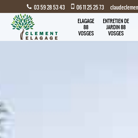
03 59 28 53 43
06 11 25 25 73
claudecleme
ELAGAGE
ENTRETIEN DE
88
JARDIN 88
VOSGES
VOSGES