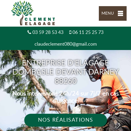
MENU
03 59 28 53 43
06 11 25 25 73
claudeclement080@gmail.com
ENTREPRISE D'ELAGAGE
DOMBASLE DEVANT DARNEY
88260
Nous intervenons 24h/24 sur 7j/7 en cas
d'urgence.
NOS RÉALISATIONS