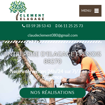
MENU
03 59 28 53 43
06 11 25 25 73
claudeclement080@gmail.com
ENTREPRISE D'ELAGAGE FRENOIS
88270
Nous intervenons 24h/24 sur 7j/7 en cas
d'urgence.
NOS RÉALISATIONS