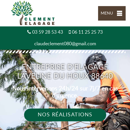
MENU
03 59 28 53 43
06 11 25 25 73
claudeclement080@gmail.com
ENTREPRISE D'ELAGAGE
LAVELINE DU HOUX 88640
Nous intervenons 24h/24 sur 7j/7 en cas
d'urgence.
NOS RÉALISATIONS