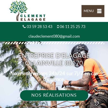
MENU
03 59 28 53 43
06 11 25 25 73
claudeclement080@gmail.com
ENTREPRISE D'ELAGAGE
OLLAINVILLE 88170
Nous intervenons 24h/24 sur 7j/7 en cas
d'urgence.
NOS RÉALISATIONS