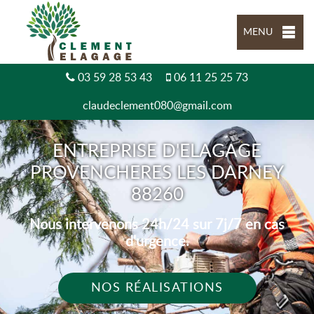
MENU
03 59 28 53 43
06 11 25 25 73
claudeclement080@gmail.com
ENTREPRISE D'ELAGAGE
PROVENCHERES LES DARNEY
88260
Nous intervenons 24h/24 sur 7j/7 en cas
d'urgence.
NOS RÉALISATIONS