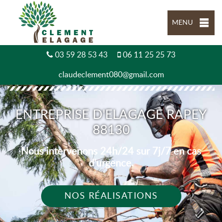
MENU
03 59 28 53 43
06 11 25 25 73
claudeclement080@gmail.com
ENTREPRISE D'ELAGAGE RAPEY
88130
Nous intervenons 24h/24 sur 7j/7 en cas
d'urgence.
NOS RÉALISATIONS