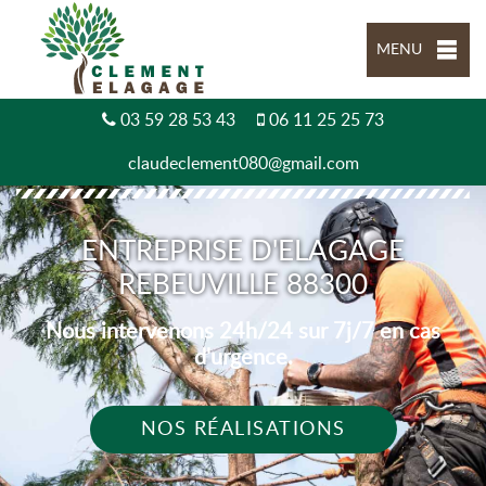
MENU
03 59 28 53 43
06 11 25 25 73
claudeclement080@gmail.com
ENTREPRISE D'ELAGAGE
REBEUVILLE 88300
Nous intervenons 24h/24 sur 7j/7 en cas
d'urgence.
NOS RÉALISATIONS