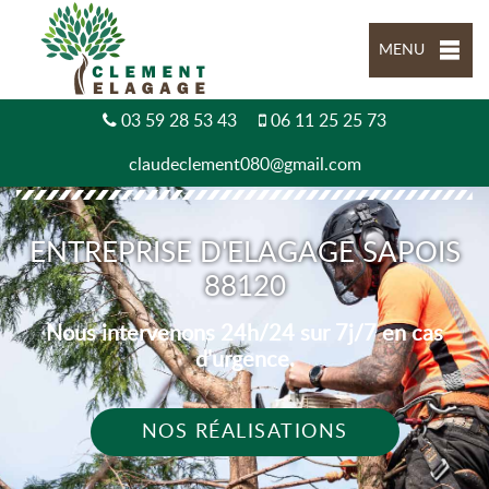
MENU
03 59 28 53 43
06 11 25 25 73
claudeclement080@gmail.com
ENTREPRISE D'ELAGAGE SAPOIS
88120
Nous intervenons 24h/24 sur 7j/7 en cas
d'urgence.
NOS RÉALISATIONS