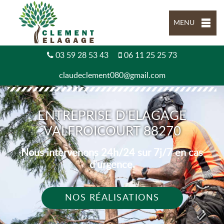
MENU
03 59 28 53 43
06 11 25 25 73
claudeclement080@gmail.com
ENTREPRISE D'ELAGAGE
VALFROICOURT 88270
Nous intervenons 24h/24 sur 7j/7 en cas
d'urgence.
NOS RÉALISATIONS