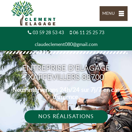
MENU
03 59 28 53 43
06 11 25 25 73
claudeclement080@gmail.com
ENTREPRISE D'ELAGAGE
XAFFEVILLERS 88700
Nous intervenons 24h/24 sur 7j/7 en cas
d'urgence.
NOS RÉALISATIONS