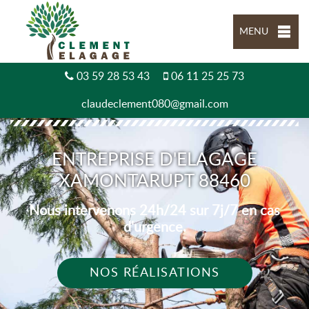
MENU
03 59 28 53 43
06 11 25 25 73
claudeclement080@gmail.com
ENTREPRISE D'ELAGAGE
XAMONTARUPT 88460
Nous intervenons 24h/24 sur 7j/7 en cas
d'urgence.
NOS RÉALISATIONS