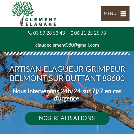
MENU
03 59 28 53 43
06 11 25 25 73
claudeclement080@gmail.com
ARTISAN ELAGUEUR GRIMPEUR
BELMONT SUR BUTTANT 88600
Nous intervenons 24h/24 sur 7j/7 en cas
d'urgence.
NOS RÉALISATIONS