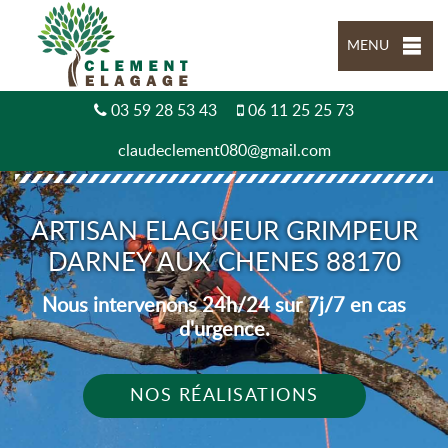
MENU
03 59 28 53 43
06 11 25 25 73
claudeclement080@gmail.com
ARTISAN ELAGUEUR GRIMPEUR
DARNEY AUX CHENES 88170
Nous intervenons 24h/24 sur 7j/7 en cas
d'urgence.
NOS RÉALISATIONS