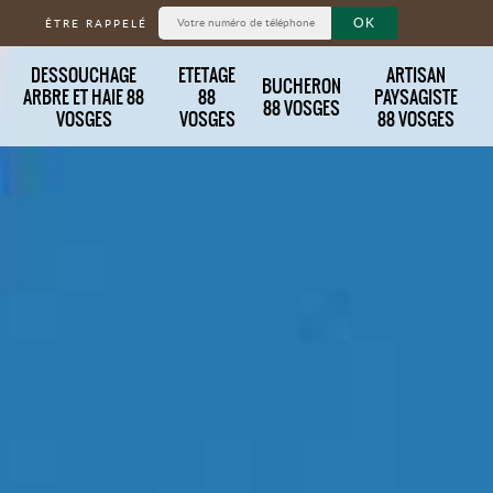
ÊTRE RAPPELÉ
DESSOUCHAGE
ETETAGE
ARTISAN
BUCHERON
ARBRE ET HAIE 88
88
PAYSAGISTE
88 VOSGES
VOSGES
VOSGES
88 VOSGES