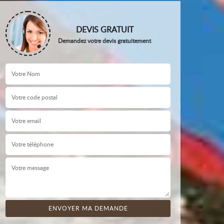
DEVIS GRATUIT
Demandez votre devis gratuitement