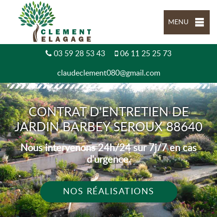
MENU
03 59 28 53 43
06 11 25 25 73
claudeclement080@gmail.com
CONTRAT D'ENTRETIEN DE
JARDIN BARBEY SEROUX 88640
Nous intervenons 24h/24 sur 7j/7 en cas
d'urgence.
NOS RÉALISATIONS