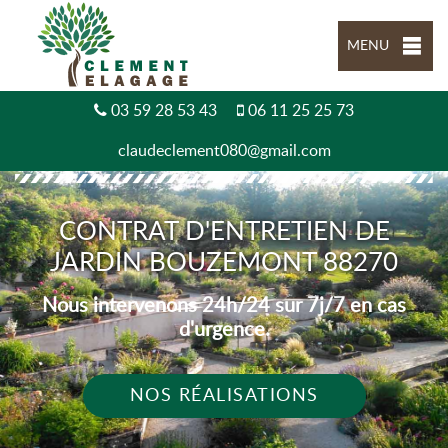
MENU
03 59 28 53 43
06 11 25 25 73
claudeclement080@gmail.com
CONTRAT D'ENTRETIEN DE
JARDIN BOUZEMONT 88270
Nous intervenons 24h/24 sur 7j/7 en cas
d'urgence.
NOS RÉALISATIONS