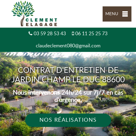
MENU
03 59 28 53 43
06 11 25 25 73
claudeclement080@gmail.com
CONTRAT D'ENTRETIEN DE
JARDIN CHAMP LE DUC 88600
Nous intervenons 24h/24 sur 7j/7 en cas
d'urgence.
NOS RÉALISATIONS