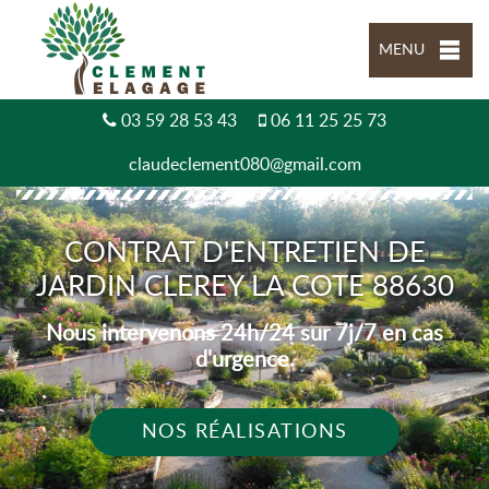
MENU
03 59 28 53 43
06 11 25 25 73
claudeclement080@gmail.com
CONTRAT D'ENTRETIEN DE
JARDIN CLEREY LA COTE 88630
Nous intervenons 24h/24 sur 7j/7 en cas
d'urgence.
NOS RÉALISATIONS