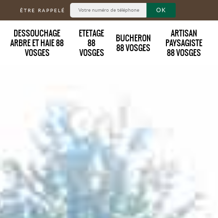
ÊTRE RAPPELÉ
DESSOUCHAGE
ETETAGE
ARTISAN
BUCHERON
ARBRE ET HAIE 88
88
PAYSAGISTE
88 VOSGES
VOSGES
VOSGES
88 VOSGES